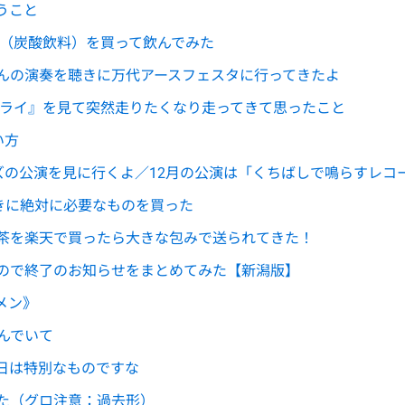
うこと
ツ（炭酸飲料）を買って飲んでみた
んの演奏を聴きに万代アースフェスタに行ってきたよ
ミライ』を見て突然走りたくなり走ってきて思ったこと
い方
ーズの公演を見に行くよ／12月の公演は「くちばしで鳴らすレコ
ときに絶対に必要なものを買った
茶を楽天で買ったら大きな包みで送られてきた！
ので終了のお知らせをまとめてみた【新潟版】
メン》
読んでいて
日は特別なものですな
た（グロ注意：過去形）