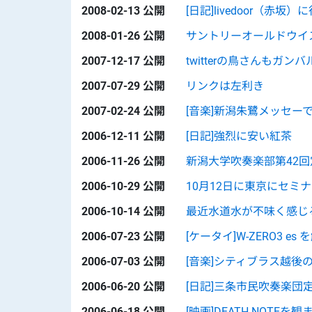
2008-02-13 公開
[日記]livedoor（赤
2008-01-26 公開
サントリーオールドウイ
2007-12-17 公開
twitterの鳥さんもガンバ
2007-07-29 公開
リンクは左利き
2007-02-24 公開
[音楽]新潟朱鷺メッセー
2006-12-11 公開
[日記]強烈に安い紅茶
2006-11-26 公開
新潟大学吹奏楽部第42
2006-10-29 公開
10月12日に東京にセミ
2006-10-14 公開
最近水道水が不味く感じ
2006-07-23 公開
[ケータイ]W-ZERO3 e
2006-07-03 公開
[音楽]シティブラス越後
2006-06-20 公開
[日記]三条市民吹奏楽団
2006-06-18 公開
[映画]DEATH NOTEを