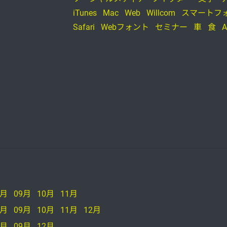
iTunes
Mac
Web
Willcom
スマートフ
Safari
Webフォント
セミナー
車
食
A
7月
09月
10月
11月
8月
09月
10月
11月
12月
8月
09月
12月