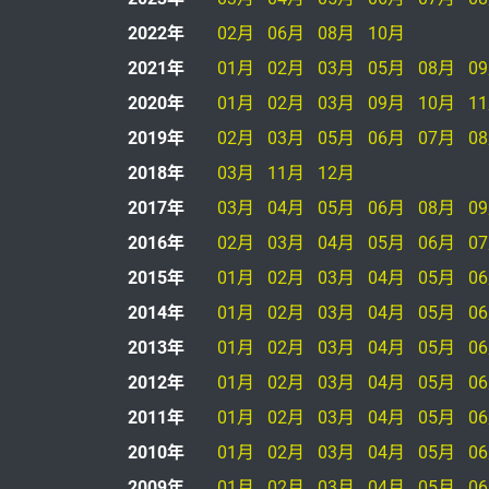
2022年
02月
06月
08月
10月
2021年
01月
02月
03月
05月
08月
0
2020年
01月
02月
03月
09月
10月
1
2019年
02月
03月
05月
06月
07月
0
2018年
03月
11月
12月
2017年
03月
04月
05月
06月
08月
0
2016年
02月
03月
04月
05月
06月
0
2015年
01月
02月
03月
04月
05月
0
2014年
01月
02月
03月
04月
05月
0
2013年
01月
02月
03月
04月
05月
0
2012年
01月
02月
03月
04月
05月
0
2011年
01月
02月
03月
04月
05月
0
2010年
01月
02月
03月
04月
05月
0
2009年
01月
02月
03月
04月
05月
0