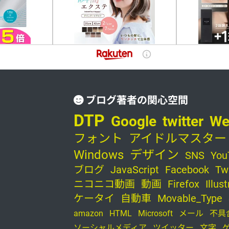
ブログ著者の関心空間
DTP
Google
twitter
W
フォント
アイドルマスター
Windows
デザイン
SNS
You
ブログ
JavaScript
Facebook
Twi
ニコニコ動画
動画
Firefox
Illus
ケータイ
自動車
Movable_Type
amazon
HTML
Microsoft
メール
不具
ソーシャルメディア
ツイッター
文字