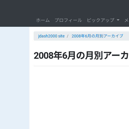
ホーム
プロフィール
ピックアップ
メ
jdash2000 site
2008年6月の月別アーカイブ
2008年6月の月別アー