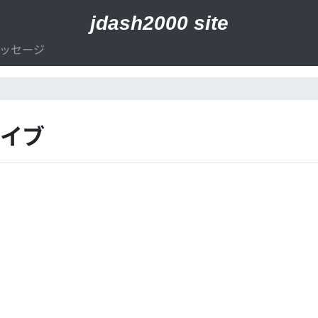
jdash2000 site
ッセージ
カイブ