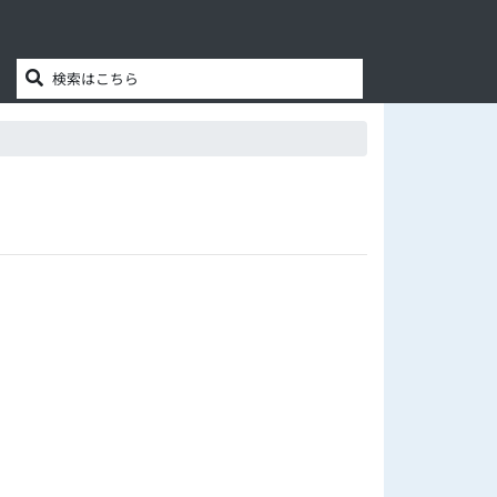
検索はこちら