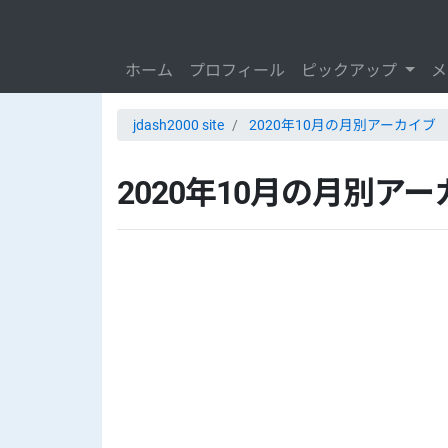
ホーム
プロフィール
ピックアップ
メ
jdash2000 site
2020年10月の月別アーカイブ
2020年10月の月別ア