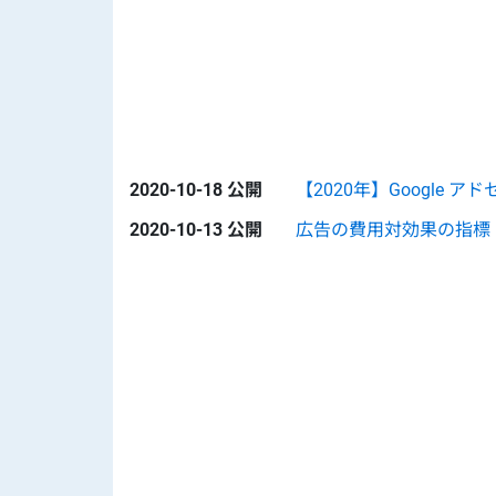
2020-10-18 公開
【2020年】Google
2020-10-13 公開
広告の費用対効果の指標