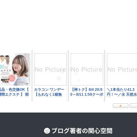
ブログ著者の関心空間