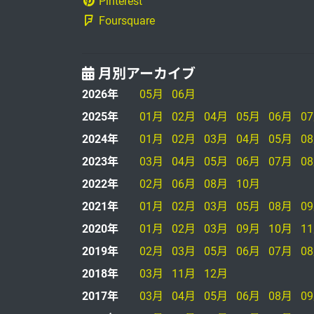
Pinterest
Foursquare
月別アーカイブ
2026年
05月
06月
2025年
01月
02月
04月
05月
06月
0
2024年
01月
02月
03月
04月
05月
0
2023年
03月
04月
05月
06月
07月
0
2022年
02月
06月
08月
10月
2021年
01月
02月
03月
05月
08月
0
2020年
01月
02月
03月
09月
10月
1
2019年
02月
03月
05月
06月
07月
0
2018年
03月
11月
12月
2017年
03月
04月
05月
06月
08月
0