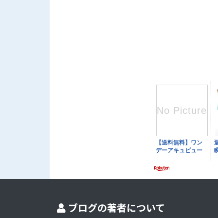
ブログの著者について