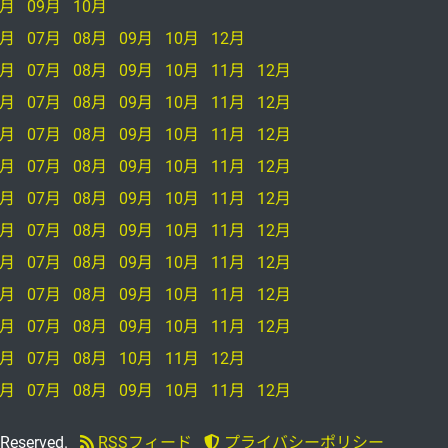
7月
09月
10月
6月
07月
08月
09月
10月
12月
6月
07月
08月
09月
10月
11月
12月
6月
07月
08月
09月
10月
11月
12月
6月
07月
08月
09月
10月
11月
12月
6月
07月
08月
09月
10月
11月
12月
6月
07月
08月
09月
10月
11月
12月
6月
07月
08月
09月
10月
11月
12月
6月
07月
08月
09月
10月
11月
12月
6月
07月
08月
09月
10月
11月
12月
6月
07月
08月
09月
10月
11月
12月
6月
07月
08月
10月
11月
12月
6月
07月
08月
09月
10月
11月
12月
 Reserved.
RSSフィード
プライバシーポリシー