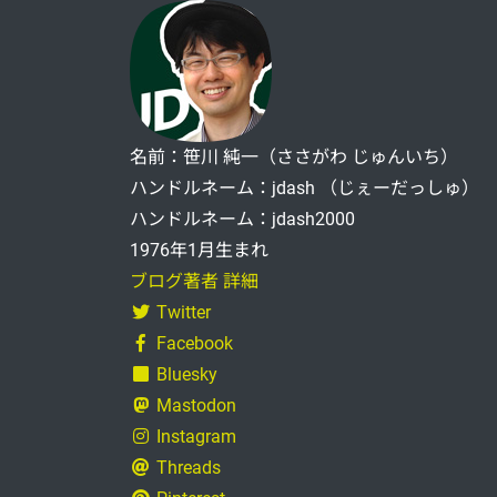
名前：笹川 純一（ささがわ じゅんいち）
ハンドルネーム：jdash （じぇーだっしゅ）
ハンドルネーム：jdash2000
1976年1月生まれ
ブログ著者 詳細
Twitter
Facebook
Bluesky
Mastodon
Instagram
Threads