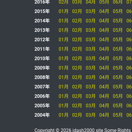
2016年
02月
03月
04月
05月
06月
0
2015年
01月
02月
03月
04月
05月
0
2014年
01月
02月
03月
04月
05月
0
2013年
01月
02月
03月
04月
05月
0
2012年
01月
02月
03月
04月
05月
0
2011年
01月
02月
03月
04月
05月
0
2010年
01月
02月
03月
04月
05月
0
2009年
01月
02月
03月
04月
05月
0
2008年
01月
02月
03月
04月
05月
0
2007年
01月
02月
03月
04月
05月
0
2006年
01月
02月
03月
04月
05月
0
2005年
01月
02月
03月
04月
05月
0
2004年
01月
02月
03月
04月
05月
0
Copyright © 2026 jdash2000 site Some Rights