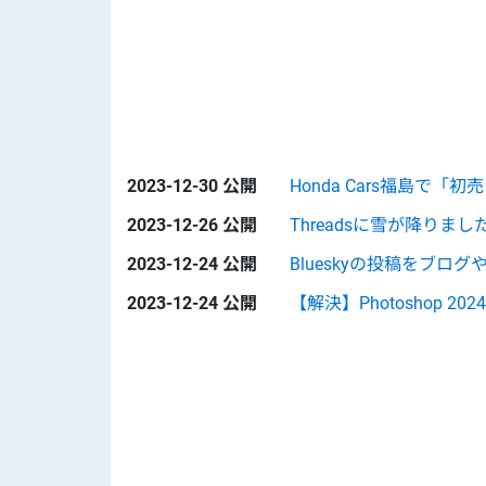
2023-12-30 公開
Honda Cars福島
2023-12-26 公開
Threadsに雪が降りまし
2023-12-24 公開
Blueskyの投稿をブ
2023-12-24 公開
【解決】Photoshop 2