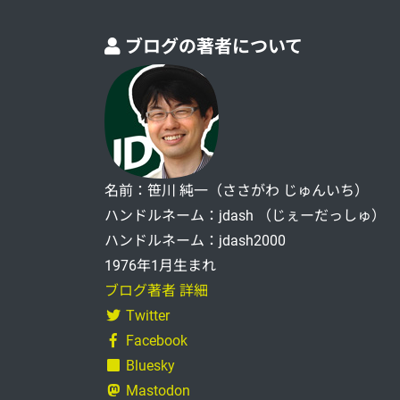
ブログの著者について
名前：笹川 純一（ささがわ じゅんいち）
ハンドルネーム：jdash （じぇーだっしゅ）
ハンドルネーム：jdash2000
1976年1月生まれ
ブログ著者 詳細
Twitter
Facebook
Bluesky
Mastodon