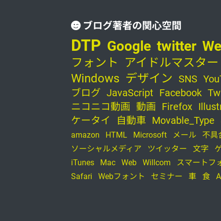
ブログ著者の関心空間
DTP
Google
twitter
W
フォント
アイドルマスター
Windows
デザイン
SNS
You
ブログ
JavaScript
Facebook
Twi
ニコニコ動画
動画
Firefox
Illus
ケータイ
自動車
Movable_Type
amazon
HTML
Microsoft
メール
不具
ソーシャルメディア
ツイッター
文字
iTunes
Mac
Web
Willcom
スマートフ
Safari
Webフォント
セミナー
車
食
A