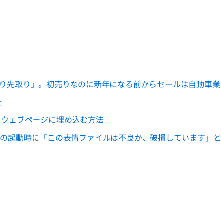
で「初売り先取り」。初売りなのに新年になる前からセールは自動車
た
ログやウェブページに埋め込む方法
024の起動時に「この表情ファイルは不良か、破損しています」と出たらFac