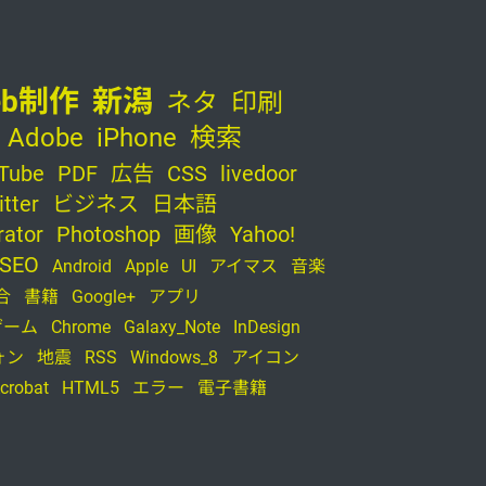
eb制作
新潟
ネタ
印刷
Adobe
iPhone
検索
Tube
PDF
広告
CSS
livedoor
tter
ビジネス
日本語
trator
Photoshop
画像
Yahoo!
SEO
Android
Apple
UI
アイマス
音楽
合
書籍
Google+
アプリ
ゲーム
Chrome
Galaxy_Note
InDesign
ォン
地震
RSS
Windows_8
アイコン
crobat
HTML5
エラー
電子書籍