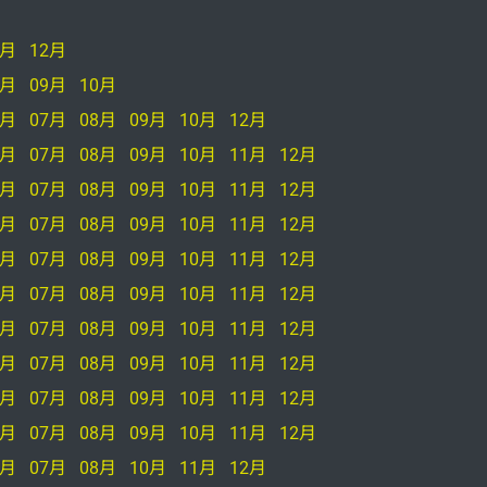
9月
12月
7月
09月
10月
6月
07月
08月
09月
10月
12月
6月
07月
08月
09月
10月
11月
12月
6月
07月
08月
09月
10月
11月
12月
6月
07月
08月
09月
10月
11月
12月
6月
07月
08月
09月
10月
11月
12月
6月
07月
08月
09月
10月
11月
12月
6月
07月
08月
09月
10月
11月
12月
6月
07月
08月
09月
10月
11月
12月
6月
07月
08月
09月
10月
11月
12月
6月
07月
08月
09月
10月
11月
12月
6月
07月
08月
10月
11月
12月