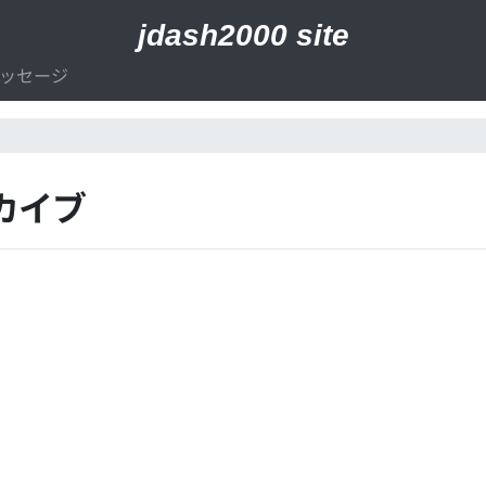
jdash2000 site
ッセージ
ーカイブ