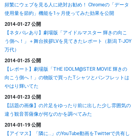
頻繁にウェブを見る人に絶対お勧め！ Chromeの「データ
使用量を節約」機能を1ヶ月使ってみた効果を公開
2014-01-27 公開
【ネタバレあり】劇場版「アイドルマスター 輝きの向こ
う側へ！」＋舞台挨拶LVを見てきたレポート（新潟 T-JOY
万代）
2014-01-25 公開
【レポート】劇場版「THE IDOLM@STER MOVIE 輝きの
向こう側へ！」の物販で買ったTシャツとパンフレットは
やはり輝いてた
2014-01-23 公開
【話題の画像】の片足をゆったり前に出した少し雰囲気の
違う観音菩薩像が何なのかを調べてみた
2014-01-19 公開
【アイマス】「隣に…」のYouTube動画をTwitterで共有し