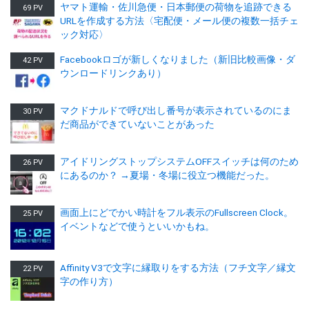
ヤマト運輸・佐川急便・日本郵便の荷物を追跡できる
69 PV
URLを作成する方法〈宅配便・メール便の複数一括チェ
ック対応〉
Facebookロゴが新しくなりました（新旧比較画像・ダ
42 PV
ウンロードリンクあり）
マクドナルドで呼び出し番号が表示されているのにま
30 PV
だ商品ができていないことがあった
アイドリングストップシステムOFFスイッチは何のため
26 PV
にあるのか？ →夏場・冬場に役立つ機能だった。
画面上にどでかい時計をフル表示のFullscreen Clock。
25 PV
イベントなどで使うといいかもね。
Affinity V3で文字に縁取りをする方法（フチ文字／縁文
22 PV
字の作り方）