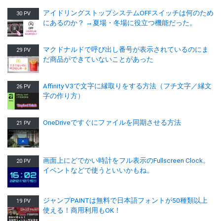
アイドリングストップシステムOFFスイッチは何のため
30 PV
にあるのか？ →夏場・冬場に役立つ機能だった。
マクドナルドで呼び出し番号が表示されているのにま
29 PV
だ商品ができていないことがあった
Affinity V3で文字に縁取りをする方法（フチ文字／縁文
26 PV
字の作り方）
OneDriveですぐにファイルを同期させる方法
21 PV
画面上にどでかい時計をフル表示のFullscreen Clock。
20 PV
イベントなどで使うといいかもね。
ジャンプPAINTは無料で日本語フォントが50種類以上
19 PV
使える！商用利用もOK！