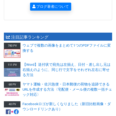
ブログ著者について
注目記事ランキング
ウェブで複数の画像をまとめて1つのPDFファイルに変
780 PV
換する
【Word】送付状で宛先は左揃え、日付・差し出し元は
111 PV
右揃えのように、同じ行で文字をそれぞれ左右に寄せ
る方法
ヤマト運輸・佐川急便・日本郵便の荷物を追跡できる
68 PV
URLを作成する方法〈宅配便・メール便の複数一括チェ
ック対応〉
Facebookロゴが新しくなりました（新旧比較画像・ダ
40 PV
ウンロードリンクあり）