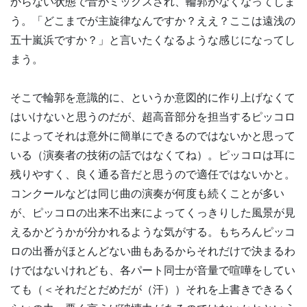
からない状態で音がミックスされ、輪郭がなくなってしま
う。「どこまでが主旋律なんですか？ええ？ここは遠浅の
五十嵐浜ですか？」と言いたくなるような感じになってし
まう。
そこで輪郭を意識的に、というか意図的に作り上げなくて
はいけないと思うのだが、超高音部分を担当するピッコロ
によってそれは意外に簡単にできるのではないかと思って
いる（演奏者の技術の話ではなくてね）。ピッコロは耳に
残りやすく、良く通る音だと思うので適任ではないかと。
コンクールなどは同じ曲の演奏が何度も続くことが多い
が、ピッコロの出来不出来によってくっきりした風景が見
えるかどうかが分かれるような気がする。もちろんピッコ
ロの出番がほとんどない曲もあるからそれだけで決まるわ
けではないけれども、各パート同士が音量で喧嘩をしてい
ても（＜それだとだめだが（汗））それを上書きできるく