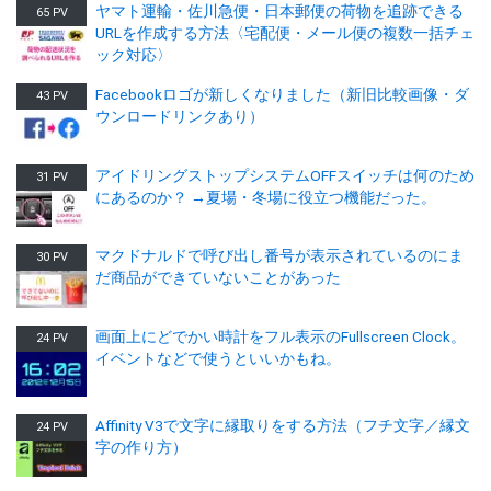
ヤマト運輸・佐川急便・日本郵便の荷物を追跡できる
65 PV
URLを作成する方法〈宅配便・メール便の複数一括チェ
ック対応〉
Facebookロゴが新しくなりました（新旧比較画像・ダ
43 PV
ウンロードリンクあり）
アイドリングストップシステムOFFスイッチは何のため
31 PV
にあるのか？ →夏場・冬場に役立つ機能だった。
マクドナルドで呼び出し番号が表示されているのにま
30 PV
だ商品ができていないことがあった
画面上にどでかい時計をフル表示のFullscreen Clock。
24 PV
イベントなどで使うといいかもね。
Affinity V3で文字に縁取りをする方法（フチ文字／縁文
24 PV
字の作り方）