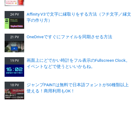
Affinity V3で文字に縁取りをする方法（フチ文字／縁文
24 PV
字の作り方）
OneDriveですぐにファイルを同期させる方法
21 PV
画面上にどでかい時計をフル表示のFullscreen Clock。
19 PV
イベントなどで使うといいかもね。
ジャンプPAINTは無料で日本語フォントが50種類以上
18 PV
使える！商用利用もOK！