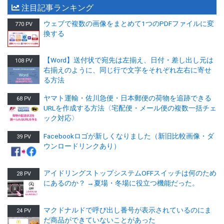
注目記事ランキング
ウェブで複数の画像をまとめて1つのPDFファイルに変
770 PV
換する
【Word】送付状で宛先は左揃え、日付・差し出し元は
108 PV
右揃えのように、同じ行で文字をそれぞれ左右に寄せ
る方法
ヤマト運輸・佐川急便・日本郵便の荷物を追跡できる
68 PV
URLを作成する方法〈宅配便・メール便の複数一括チェ
ック対応〉
Facebookロゴが新しくなりました（新旧比較画像・ダ
39 PV
ウンロードリンクあり）
アイドリングストップシステムOFFスイッチは何のため
28 PV
にあるのか？ →夏場・冬場に役立つ機能だった。
マクドナルドで呼び出し番号が表示されているのにま
24 PV
だ商品ができていないことがあった