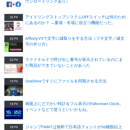
ウンロードリンクあり）
アイドリングストップシステムOFFスイッチは何のため
25 PV
にあるのか？ →夏場・冬場に役立つ機能だった。
Affinity V3で文字に縁取りをする方法（フチ文字／縁文
25 PV
字の作り方）
マクドナルドで呼び出し番号が表示されているのにま
22 PV
だ商品ができていないことがあった
OneDriveですぐにファイルを同期させる方法
19 PV
画面上にどでかい時計をフル表示のFullscreen Clock。
18 PV
イベントなどで使うといいかもね。
ジャンプPAINTは無料で日本語フォントが50種類以上
18 PV