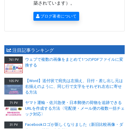
築されています）。
ブログ著者について
注目記事ランキング
ウェブで複数の画像をまとめて1つのPDFファイルに変
761 PV
換する
【Word】送付状で宛先は左揃え、日付・差し出し元は
105 PV
右揃えのように、同じ行で文字をそれぞれ左右に寄せ
る方法
ヤマト運輸・佐川急便・日本郵便の荷物を追跡できる
71 PV
URLを作成する方法〈宅配便・メール便の複数一括チェ
ック対応〉
Facebookロゴが新しくなりました（新旧比較画像・ダ
31 PV