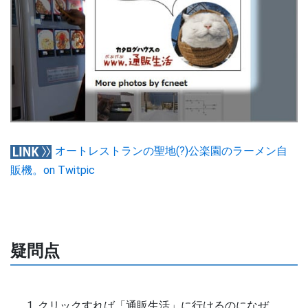
オートレストランの聖地(?)公楽園のラーメン自
販機。on Twitpic
疑問点
クリックすれば「通販生活」に行けるのになぜ