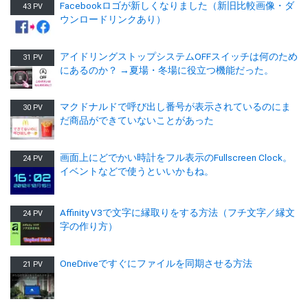
Facebookロゴが新しくなりました（新旧比較画像・ダ
43 PV
ウンロードリンクあり）
アイドリングストップシステムOFFスイッチは何のため
31 PV
にあるのか？ →夏場・冬場に役立つ機能だった。
マクドナルドで呼び出し番号が表示されているのにま
30 PV
だ商品ができていないことがあった
画面上にどでかい時計をフル表示のFullscreen Clock。
24 PV
イベントなどで使うといいかもね。
Affinity V3で文字に縁取りをする方法（フチ文字／縁文
24 PV
字の作り方）
OneDriveですぐにファイルを同期させる方法
21 PV