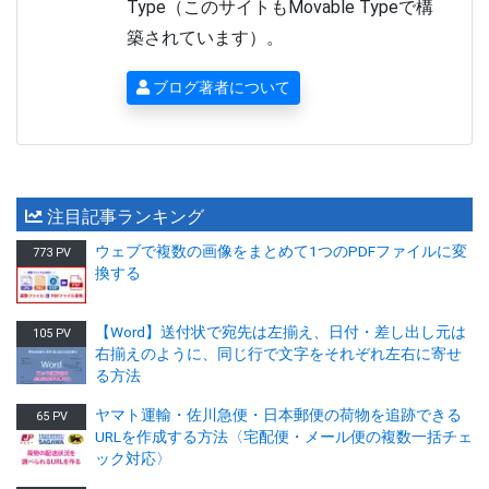
Type（このサイトもMovable Typeで構
築されています）。
ブログ著者について
注目記事ランキング
ウェブで複数の画像をまとめて1つのPDFファイルに変
773 PV
換する
【Word】送付状で宛先は左揃え、日付・差し出し元は
105 PV
右揃えのように、同じ行で文字をそれぞれ左右に寄せ
る方法
ヤマト運輸・佐川急便・日本郵便の荷物を追跡できる
65 PV
URLを作成する方法〈宅配便・メール便の複数一括チェ
ック対応〉