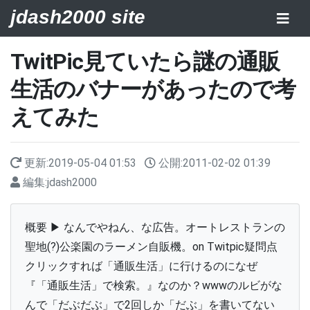
jdash2000 site
TwitPic見ていたら謎の通販
生活のバナーがあったので考
えてみた
更新:
2019-05-04 01:53
公開:
2011-02-02 01:39
編集:
jdash2000
概要 ▶ なんでやねん、な広告。オートレストランの
聖地(?)公楽園のラーメン自販機。on Twitpic疑問点
クリックすれば「通販生活」に行けるのになぜ
『「通販生活」で検索。』なのか？wwwのルビがな
んで「だぶだぶ」で2回しか「だぶ」を書いてない