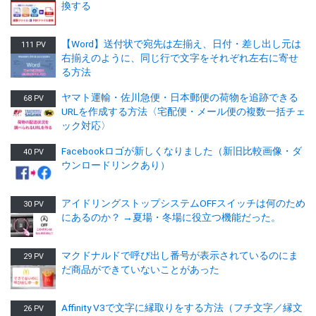
換する
【Word】送付状で宛先は左揃え、日付・差し出し元は
111 PV
右揃えのように、同じ行で文字をそれぞれ左右に寄せ
る方法
ヤマト運輸・佐川急便・日本郵便の荷物を追跡できる
68 PV
URLを作成する方法〈宅配便・メール便の複数一括チェ
ック対応〉
Facebookロゴが新しくなりました（新旧比較画像・ダ
40 PV
ウンロードリンクあり）
アイドリングストップシステムOFFスイッチは何のため
30 PV
にあるのか？ →夏場・冬場に役立つ機能だった。
マクドナルドで呼び出し番号が表示されているのにま
29 PV
だ商品ができていないことがあった
Affinity V3で文字に縁取りをする方法（フチ文字／縁文
26 PV