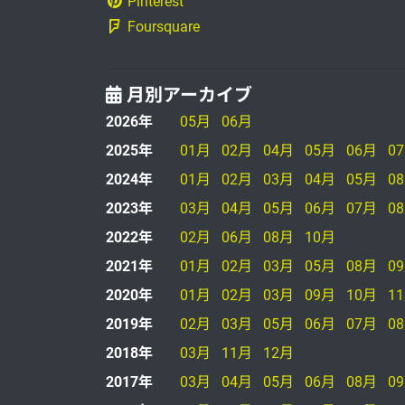
Pinterest
Foursquare
月別アーカイブ
2026年
05月
06月
2025年
01月
02月
04月
05月
06月
0
2024年
01月
02月
03月
04月
05月
0
2023年
03月
04月
05月
06月
07月
0
2022年
02月
06月
08月
10月
2021年
01月
02月
03月
05月
08月
0
2020年
01月
02月
03月
09月
10月
1
2019年
02月
03月
05月
06月
07月
0
2018年
03月
11月
12月
2017年
03月
04月
05月
06月
08月
0