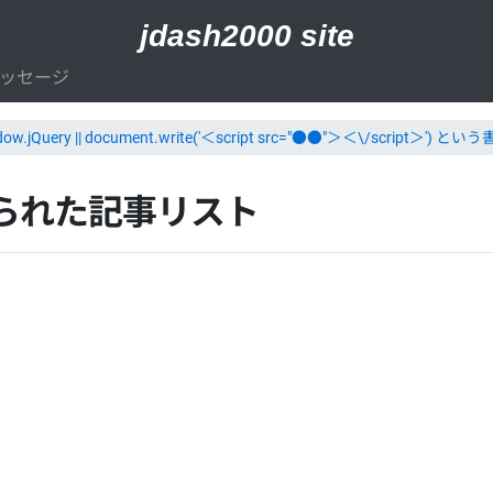
jdash2000 site
ッセージ
dow.jQuery || document.write('＜script src="●●"＞＜\/scri
つけられた記事リスト