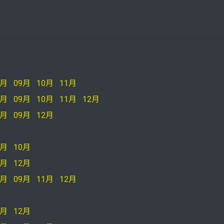
7月
09月
10月
11月
8月
09月
10月
11月
12月
8月
09月
12月
9月
10月
1月
12月
8月
09月
11月
12月
9月
12月