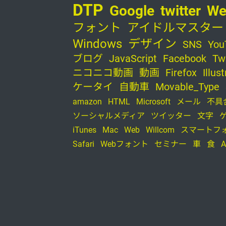
DTP
Google
twitter
W
フォント
アイドルマスター
Windows
デザイン
SNS
You
ブログ
JavaScript
Facebook
Twi
ニコニコ動画
動画
Firefox
Illus
ケータイ
自動車
Movable_Type
amazon
HTML
Microsoft
メール
不具
ソーシャルメディア
ツイッター
文字
iTunes
Mac
Web
Willcom
スマートフ
Safari
Webフォント
セミナー
車
食
A